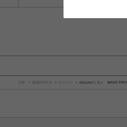
TOP
池袋PARCO
ビーバー
mizuno/ミズノ WAVE 