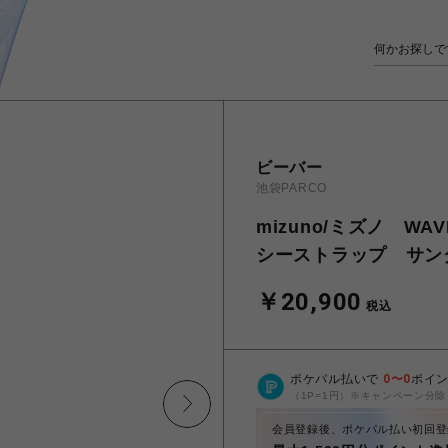
ビーバー
池袋PARCO
mizuno/ミズノ WAV
シーストラップ サン
￥20,900
税込
ポケパル払いで
0
〜
0
ポイ
（1P=1円）※キャンペーン分除
会員登録後、ポケパル払い初回登