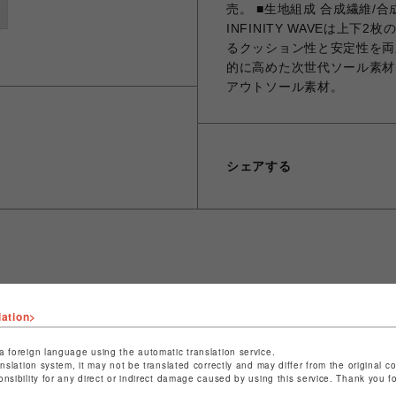
売。 ■生地組成 合成繊維/合成
INFINITY WAVEは上
るクッション性と安定性を両立
的に高めた次世代ソール素材。
アウトソール素材。
シェアする
ショップ名
ビーバー
店舗名
池袋PARCO
lation>
特定商取引法など法令に基づく表記は
こちら
a foreign language using the automatic translation service.
anslation system, it may not be translated correctly and may differ from the original c
ショップお問い合わせは
こちら
onsibility for any direct or indirect damage caused by using this service. Thank you 