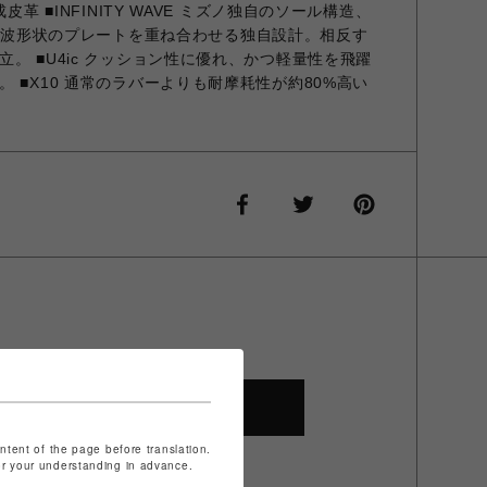
皮革 ■INFINITY WAVE ミズノ独自のソール構造、
下2枚の波形状のプレートを重ね合わせる独自設計。相反す
。 ■U4ic クッション性に優れ、かつ軽量性を飛躍
 ■X10 通常のラバーよりも耐摩耗性が約80%高い
SHOP TOP
ontent of the page before translation.
for your understanding in advance.