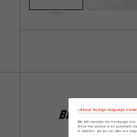
ベージュ
<About foreign language trans
We will translate the homepage into 
Since this service is an automatic tr
In addition, we do not take any resp