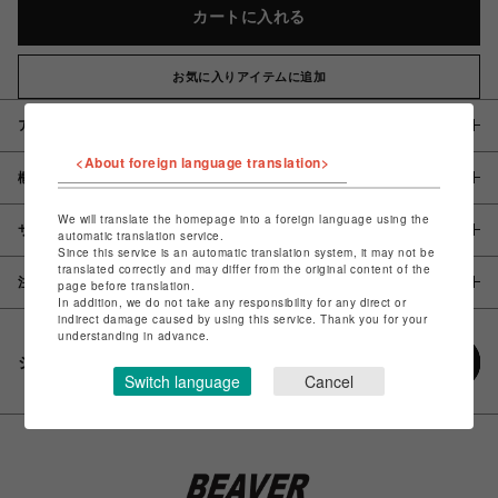
カートに入れる
お気に入りアイテムに追加
アイテム説明 / 素材
<About foreign language translation>
概要
We will translate the homepage into a foreign language using the
サイズ
automatic translation service.
Since this service is an automatic translation system, it may not be
translated correctly and may differ from the original content of the
注意事項
page before translation.
In addition, we do not take any responsibility for any direct or
indirect damage caused by using this service. Thank you for your
understanding in advance.
シェアする
Switch language
Cancel