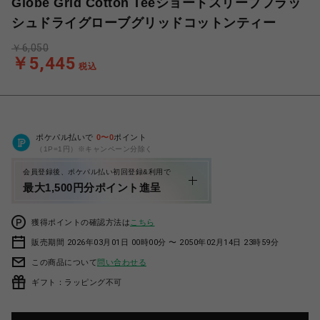
Globe Grid Cotton Teeショートスリーブフラッ
シュドライグローブグリッドコットンティー
￥6,050
￥5,445
税込
ポケパル払いで
0
〜
0
ポイント
（1P=1円）※キャンペーン分除く
会員登録後、ポケパル払い初回登録&利用で
最大1,500円分ポイント進呈
獲得ポイントの確認方法は
こちら
販売期間 2026年03月01日 00時00分 〜 2050年02月14日 23時59分
この商品について
問い合わせる
ギフト：ラッピング不可