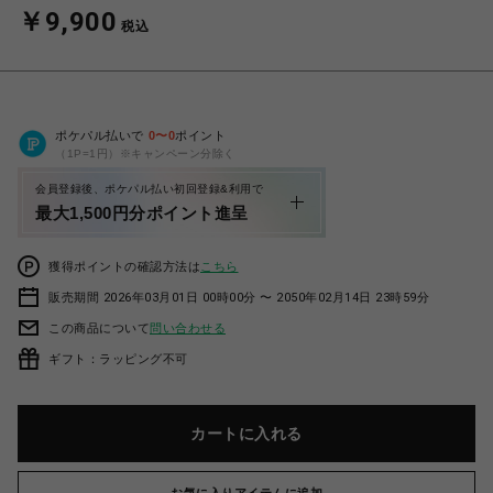
￥9,900
税込
ポケパル払いで
0
〜
0
ポイント
（1P=1円）※キャンペーン分除く
会員登録後、ポケパル払い初回登録&利用で
最大1,500円分ポイント進呈
獲得ポイントの確認方法は
こちら
販売期間 2026年03月01日 00時00分 〜 2050年02月14日 23時59分
この商品について
問い合わせる
ギフト：ラッピング不可
カートに入れる
お気に入りアイテムに追加