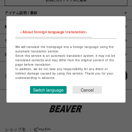
アイテム説明 / 素材
概要
<About foreign language translation>
サイズ
We will translate the homepage into a foreign language using the
automatic translation service.
注意事項
Since this service is an automatic translation system, it may not be
translated correctly and may differ from the original content of the
page before translation.
In addition, we do not take any responsibility for any direct or
indirect damage caused by using this service. Thank you for your
シェアする
understanding in advance.
Switch language
Cancel
ショップ名
ビーバー