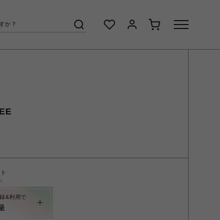
EE
ント
く
録&利用で
呈