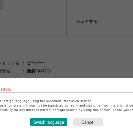
シェアする
ショップ名
ビーバー
店舗名
池袋PARCO
特定商取引法など法令に基づく表記は
こちら
lation>
ショップお問い合わせは
こちら
a foreign language using the automatic translation service.
anslation system, it may not be translated correctly and may differ from the original c
onsibility for any direct or indirect damage caused by using this service. Thank you 
Switch language
Cancel