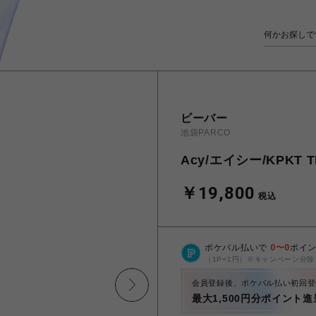
ビーバー
池袋PARCO
Acy/エイシー/KPKT T
￥19,800
税込
ポケパル払いで
0
〜
0
ポイ
（1P=1円）※キャンペーン分除
会員登録後、ポケパル払い初回登
最大1,500円分ポイント進