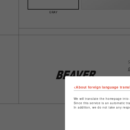
GRAY
<About foreign language trans
We will translate the homepage into 
Since this service is an automatic tr
In addition, we do not take any resp