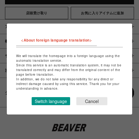
店頭受け取り
お気に入りアイテムに追加
アイテム説明 / 素材
<About foreign language translation>
概要
サイズ
We will translate the homepage into a foreign language using the
automatic translation service.
Since this service is an automatic translation system, it may not be
translated correctly and may differ from the original content of the
注意事項
page before translation.
In addition, we do not take any responsibility for any direct or
indirect damage caused by using this service. Thank you for your
understanding in advance.
シェアする
Switch language
Cancel