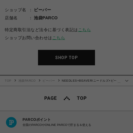
ショップ名
ビーバー
店舗名
池袋PARCO
特定商取引法など法令に基づく表記は
こちら
ショップお問い合わせは
こちら
SHOP TOP
TOP
池袋PARCO
ビーバー
NEEDLES×BEAVER/ニードルズ×ビーバ
…
ー/別注SHAWL COLLAR S/S POLO - COTTON PIQUE -SAX- ポロシャツ
PARCOポイント
全国のPARCOやONLINE PARCOで貯まる＆使える