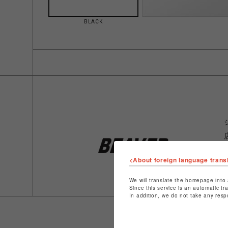
BLACK
<About foreign language trans
We will translate the homepage into 
Since this service is an automatic tr
In addition, we do not take any resp