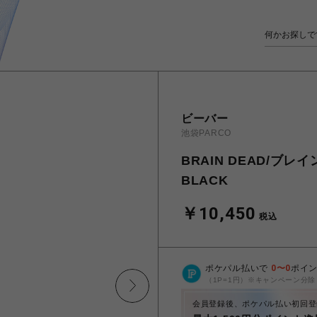
ビーバー
池袋PARCO
BRAIN DEAD/ブレイン
BLACK
￥10,450
税込
ポケパル払いで
0
〜
0
ポイ
（1P=1円）※キャンペーン分除
会員登録後、ポケパル払い初回登