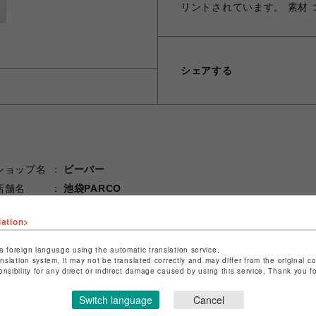
リントされています。 素材 
シェアする
ショップ名
ビーバー
店舗名
池袋PARCO
特定商取引法など法令に基づく表記は
こちら
lation>
ショップお問い合わせは
こちら
a foreign language using the automatic translation service.
anslation system, it may not be translated correctly and may differ from the original c
onsibility for any direct or indirect damage caused by using this service. Thank you 
Switch language
Cancel