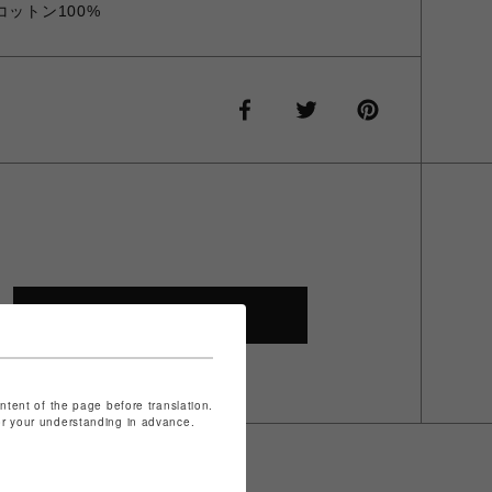
コットン100%
SHOP TOP
ontent of the page before translation.
for your understanding in advance.