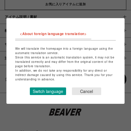
お気に入りアイテムに追加
アイテム説明 / 素材
概要
<About foreign language translation>
サイズ
We will translate the homepage into a foreign language using the
automatic translation service.
Since this service is an automatic translation system, it may not be
注意事項
translated correctly and may differ from the original content of the
page before translation.
In addition, we do not take any responsibility for any direct or
indirect damage caused by using this service. Thank you for your
シェアする
understanding in advance.
Switch language
Cancel