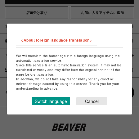
店頭受け取り
お気に入りアイテムに追加
アイテム説明 / 素材
<About foreign language translation>
概要
サイズ
We will translate the homepage into a foreign language using the
automatic translation service.
Since this service is an automatic translation system, it may not be
translated correctly and may differ from the original content of the
注意事項
page before translation.
In addition, we do not take any responsibility for any direct or
indirect damage caused by using this service. Thank you for your
understanding in advance.
シェアする
Switch language
Cancel