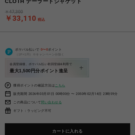
CLOTH テーラードジャケット
￥47,300
￥33,110
税込
ポケパル払いで
0
〜
0
ポイント
（1P=1円）※キャンペーン分除く
会員登録後、ポケパル払い初回登録&利用で
最大1,500円分ポイント進呈
獲得ポイントの確認方法は
こちら
販売期間 2026年03月01日 00時00分 〜 2050年02月14日 23時59分
この商品について
問い合わせる
ギフト：ラッピング不可
カートに入れる