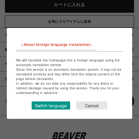
カートに入れる
お気に入りアイテムに追加
アイテム説明 / 素材
<About foreign language translation>
概要
We will translate the homepage into a foreign language using the
サイズ
automatic translation service.
Since this service is an automatic translation system, it may not be
translated correctly and may differ from the original content of the
page before translation.
注意事項
In addition, we do not take any responsibility for any direct or
indirect damage caused by using this service. Thank you for your
understanding in advance.
シェアする
Switch language
Cancel