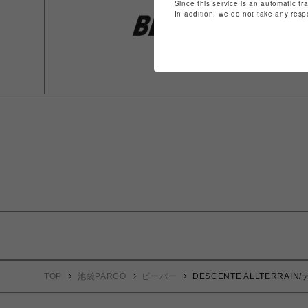
Since this service is an automatic tr
In addition, we do not take any resp
TOP
池袋PARCO
ビーバー
DESCENTE ALLTERRA