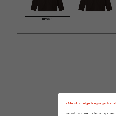
BROWN
<About foreign language trans
We will translate the homepage into 