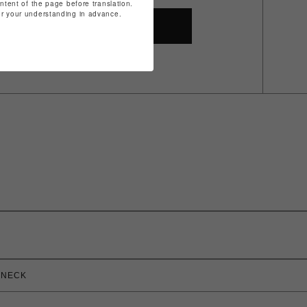
ontent of the page before translation.
for your understanding in advance.
SHOP TOP
 NECK