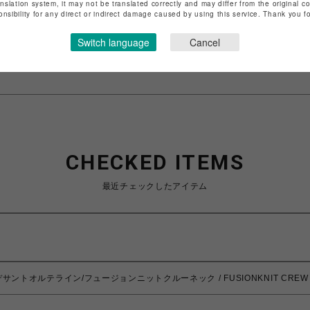
anslation system, it may not be translated correctly and may differ from the original c
店舗名
池袋PARCO
onsibility for any direct or indirect damage caused by using this service. Thank you 
特定商取引法など法令に基づく表記は
こちら
Switch language
Cancel
ショップお問い合わせは
こちら
CHECKED ITEMS
最近チェックしたアイテム
IN/デサントオルテライン/フュージョンニットクルーネック / FUSIONKNIT CREW