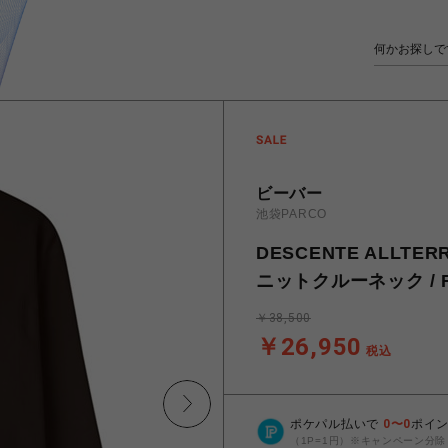
ビーバー
池袋PARCO
DESCENTE ALLT
ニットクルーネック / FU
￥38,500
￥26,950
税込
ポケパル払いで
0
〜
0
ポイ
（1P=1円）※キャンペーン分除