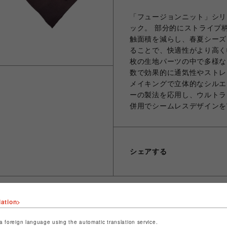
「フュージョンニット」シリ
ック。 部分的にストライプ
触面積を減らし、春夏シーズ
ることで、快適性がより高く
枚の生地パーツの中で多様な
数で効果的に通気性やストレ
メイキングで立体的なシルエ
ーの製法を応用し、ウルトラ
併用でシームレスデザインを
シェアする
lation>
a foreign language using the automatic translation service.
ショップ名
ビーバー