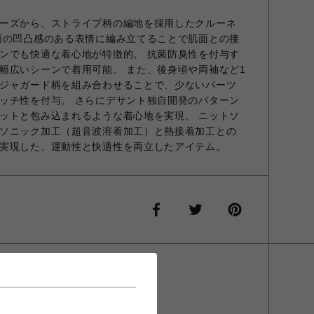
ーズから、ストライプ柄の編地を採用したクルーネ
柄の凹凸感のある表情に編み立てることで肌面との接
ンでも快適な着心地が特徴的。 抗菌防臭性を付与す
幅広いシーンで着用可能。 また、後身頃や両袖など1
ジャガード柄を組み合わせることで、少ないパーツ
ッチ性を付与。 さらにデサント独自開発のパターン
ットと包み込まれるような着心地を実現。 ニットソ
ソニック加工（超音波溶着加工）と熱接着加工との
実現した、運動性と快適性を両立したアイテム。