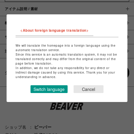
アイテム説明 / 素材
概要
<About foreign language translation>
サイズ
We will translate the homepage into a foreign language using the
automatic translation service.
注意事項
Since this service is an automatic translation system, it may not be
translated correctly and may differ from the original content of the
page before translation.
In addition, we do not take any responsibility for any direct or
シェアする
indirect damage caused by using this service. Thank you for your
understanding in advance.
Switch language
Cancel
ショップ名
ビーバー