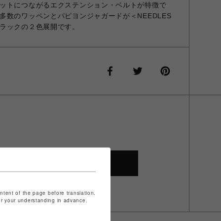
ットにつながるエクステンション・ベルトが特徴で
多数のワッペンとパピヨンジャガードが＜NEEDLES
ラックの２色展開です。
SHOP TOP
ontent of the page before translation.
for your understanding in advance.