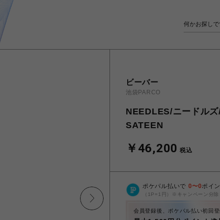
ビーバー
池袋PARCO
NEEDLES/ニードルズ/R
SATEEN
￥46,200
税込
ポケパル払いで
0
〜
0
ポイ
（1P=1円）※キャンペーン分除
会員登録後、ポケパル払い初回登