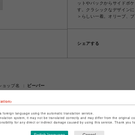
ットやバックからサイドポケ
す。クラシックなデザインに
＞らしい一着。オリーブ、ブ
シェアする
ショップ名
ビーバー
店舗名
池袋PARCO
lation>
特定商取引法など法令に基づく表記は
こちら
a foreign language using the automatic translation service.
ショップお問い合わせは
こちら
anslation system, it may not be translated correctly and may differ from the original c
onsibility for any direct or indirect damage caused by using this service. Thank you 
Switch language
Cancel