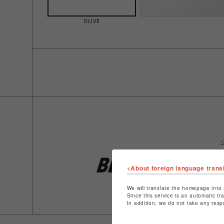
OLIVE
<About foreign language trans
We will translate the homepage into 
Since this service is an automatic tr
In addition, we do not take any resp