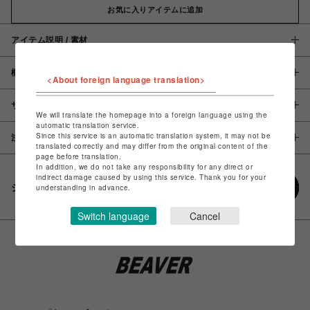
お気に入りアイテムに追加
アイテム説明 / 素材
概要
<About foreign language translation>
サイズ
We will translate the homepage into a foreign language using the
automatic translation service.
Since this service is an automatic translation system, it may not be
注意事項
translated correctly and may differ from the original content of the
page before translation.
In addition, we do not take any responsibility for any direct or
indirect damage caused by using this service. Thank you for your
シェアする
understanding in advance.
Switch language
Cancel