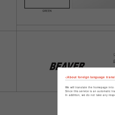
GREEN
<About foreign language trans
We will translate the homepage into 
Since this service is an automatic tr
In addition, we do not take any resp