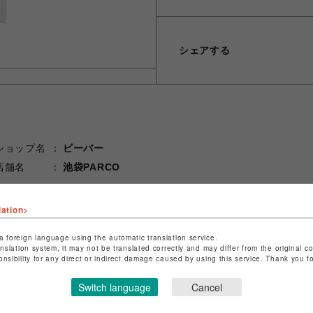
シェアする
ショップ名
ビーバー
店舗名
池袋PARCO
特定商取引法など法令に基づく表記は
こちら
lation>
ショップお問い合わせは
こちら
a foreign language using the automatic translation service.
anslation system, it may not be translated correctly and may differ from the original c
onsibility for any direct or indirect damage caused by using this service. Thank you 
Switch language
Cancel