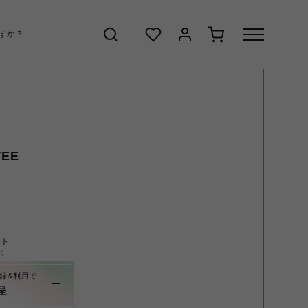
TEE
ント
く
録&利用で
呈