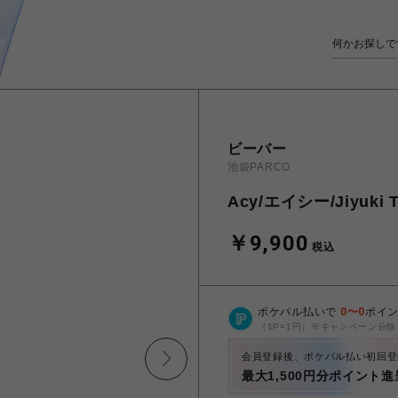
ビーバー
池袋PARCO
Acy/エイシー/Jiyuki 
￥9,900
税込
ポケパル払いで
0
〜
0
ポイ
（1P=1円）※キャンペーン分除
会員登録後、ポケパル払い初回登
最大1,500円分ポイント進