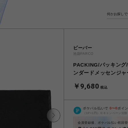
ビーバー
池袋PARCO
PACKING/パッキング/S
ンダードメッセンジャ
￥9,680
税込
ポケパル払いで
0
〜
0
ポイ
（1P=1円）※キャンペーン分除
会員登録後、ポケパル払い初回登