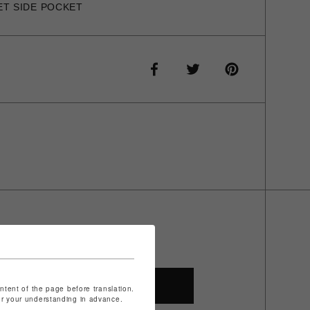
ET SIDE POCKET
SHOP TOP
ontent of the page before translation.
for your understanding in advance.