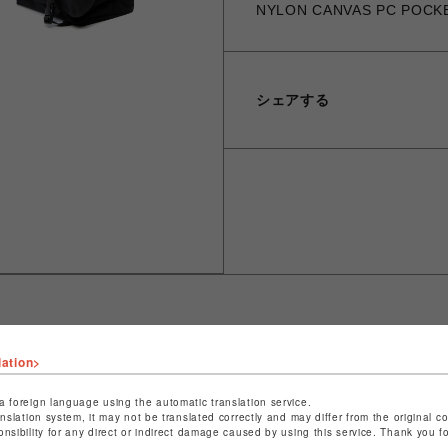
NYLON CANVAS PC POCK
シェアする
lation>
ショップ名
ビーバー
店舗名
池袋PARCO
a foreign language using the automatic translation service.
anslation system, it may not be translated correctly and may differ from the original c
onsibility for any direct or indirect damage caused by using this service. Thank you 
特定商取引法など法令に基づく表記は
こちら