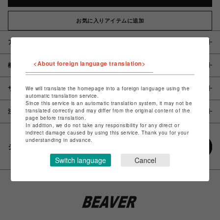
お気に入りアイテムに追加
アイテム説明 / 素材
<About foreign language translation>
概要
サイズ
We will translate the homepage into a foreign language using the
automatic translation service.
Since this service is an automatic translation system, it may not be
translated correctly and may differ from the original content of the
注意事項
page before translation.
In addition, we do not take any responsibility for any direct or
indirect damage caused by using this service. Thank you for your
understanding in advance.
シェアする
Switch language
Cancel