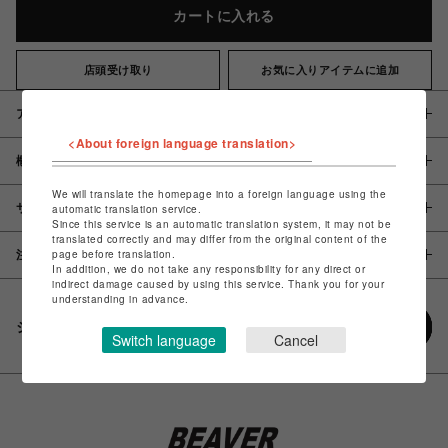
カートに入れる
店頭受け取り
お気に入りアイテムに追加
アイテム説明 / 素材
<About foreign language translation>
概要
We will translate the homepage into a foreign language using the
サイズ
automatic translation service.
Since this service is an automatic translation system, it may not be
translated correctly and may differ from the original content of the
page before translation.
注意事項
In addition, we do not take any responsibility for any direct or
indirect damage caused by using this service. Thank you for your
understanding in advance.
シェアする
Switch language
Cancel