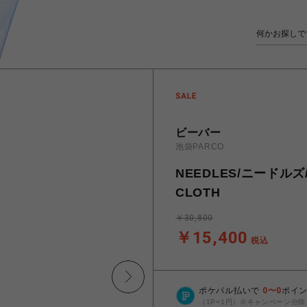
ビーバー
池袋PARCO
NEEDLES/ニードルズ/T
CLOTH
￥30,800
￥15,400
税込
ポケパル払いで
0
〜
0
ポイ
（1P=1円）※キャンペーン分除