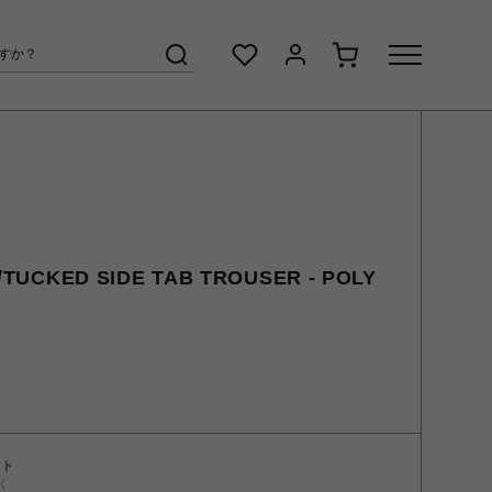
UCKED SIDE TAB TROUSER - POLY
ント
く