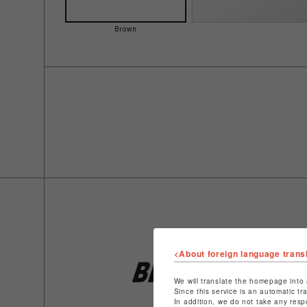
Brown
<About foreign language trans
We will translate the homepage into 
Since this service is an automatic tr
In addition, we do not take any resp