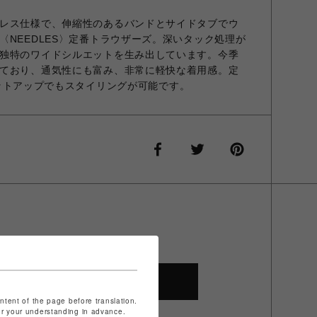
レス仕様で、伸縮性のあるバンドとサイドタブでウ
〈NEEDLES〉定番トラウザーズ。深いタック処理が
独特のワイドシルエットを生み出しています。今季
ており、通気性にも富み、非常に軽快な着用感。定
のセットアップでもスタイリングが可能です。
SHOP TOP
ontent of the page before translation.
for your understanding in advance.