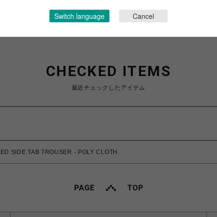
Switch language
Cancel
CHECKED ITEMS
最近チェックしたアイテム
 SIDE TAB TROUSER - POLY CLOTH