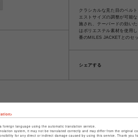
クラシカルな見た目のベルト
エストサイズの調整が可能な
施され、テーパードの効いた
はポリエステル素材を使用し
番のMILES JACKETと
シェアする
ショップ名
ビーバー
lation>
店舗名
池袋PARCO
a foreign language using the automatic translation service.
特定商取引法など法令に基づく表記は
こちら
anslation system, it may not be translated correctly and may differ from the original c
onsibility for any direct or indirect damage caused by using this service. Thank you 
ショップお問い合わせは
こちら