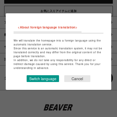
お気に入りアイテムに追加
アイテム説明 / 素材
<About foreign language translation>
概要
We will translate the homepage into a foreign language using the
automatic translation service.
サイズ
Since this service is an automatic translation system, it may not be
translated correctly and may differ from the original content of the
page before translation.
注意事項
In addition, we do not take any responsibility for any direct or
indirect damage caused by using this service. Thank you for your
understanding in advance.
シェアする
Switch language
Cancel