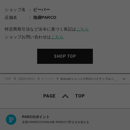
ショップ名
ビーバー
店舗名
池袋PARCO
特定商取引法など法令に基づく表記は
こちら
ショップお問い合わせは
こちら
SHOP TOP
TOP
池袋PARCO
ビーバー
Schott/ショット/×PJ/×パイナップルジュ
…
ース/RAYON SHIRT ALOHALAND/レーヨンシャツ アロハランド
PARCOポイント
全国のPARCOやONLINE PARCOで貯まる＆使える