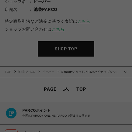
ショップ名
ビーバー
店舗名
池袋PARCO
特定商取引法など法令に基づく表記は
こちら
ショップお問い合わせは
こちら
SHOP TOP
TOP
池袋PARCO
ビーバー
Schott/ショット/×PJ/×パイナップルジュ
…
ース/RAYON SHIRT SHELL/レーヨンシャツ シェル
PARCOポイント
全国のPARCOやONLINE PARCOで貯まる＆使える