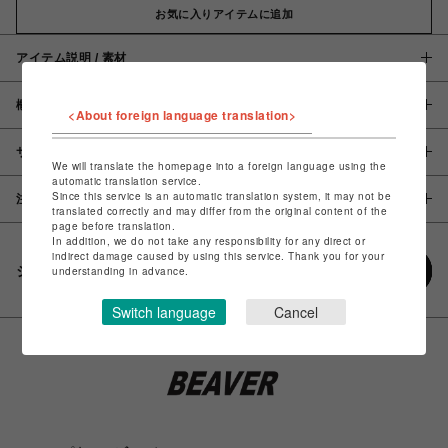
お気に入りアイテムに追加
アイテム説明 / 素材
概要
<About foreign language translation>
サイズ
We will translate the homepage into a foreign language using the
automatic translation service.
Since this service is an automatic translation system, it may not be
注意事項
translated correctly and may differ from the original content of the
page before translation.
In addition, we do not take any responsibility for any direct or
indirect damage caused by using this service. Thank you for your
シェアする
understanding in advance.
Switch language
Cancel