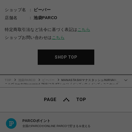
ショップ名
ビーバー
店舗名
池袋PARCO
特定商取引法など法令に基づく表記は
こちら
ショップお問い合わせは
こちら
SHOP TOP
TOP
池袋PARCO
ビーバー
MANASTASH/マナスタッシュ/NIRVANA/
…
ニルヴァーナ/Nevermind TEE/コラボTシャツ《メンズ・ウィメンズ・ユニセック
ス》
PARCOポイント
全国のPARCOやONLINE PARCOで貯まる＆使える