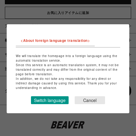
お気に入りアイテムに追加
アイテム説明 / 素材
<About foreign language translation>
概要
サイズ
We will translate the homepage into a foreign language using the
automatic translation service.
Since this service is an automatic translation system, it may not be
注意事項
translated correctly and may differ from the original content of the
page before translation.
In addition, we do not take any responsibility for any direct or
indirect damage caused by using this service. Thank you for your
understanding in advance.
シェアする
Switch language
Cancel