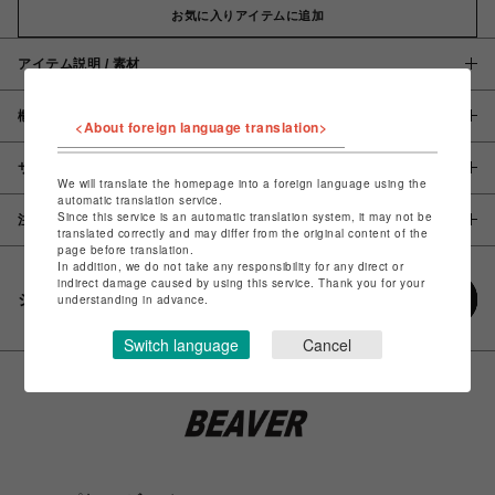
お気に入りアイテムに追加
アイテム説明 / 素材
概要
<About foreign language translation>
サイズ
We will translate the homepage into a foreign language using the
automatic translation service.
Since this service is an automatic translation system, it may not be
注意事項
translated correctly and may differ from the original content of the
page before translation.
In addition, we do not take any responsibility for any direct or
indirect damage caused by using this service. Thank you for your
シェアする
understanding in advance.
Switch language
Cancel