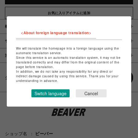
お気に入りアイテムに追加
概要
<About foreign language translation>
サイズ
We will translate the homepage into a foreign language using the
automatic translation service.
注意事項
Since this service is an automatic translation system, it may not be
translated correctly and may differ from the original content of the
page before translation.
In addition, we do not take any responsibility for any direct or
indirect damage caused by using this service. Thank you for your
シェアする
understanding in advance.
Switch language
Cancel
ショップ名
ビーバー