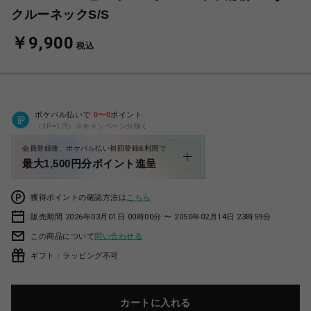
クルーネックS/S
￥9,900
税込
ポケパル払いで
0
〜
0
ポイント
（1P=1円）※キャンペーン分除く
会員登録後、ポケパル払い初回登録&利用で
最大1,500円分ポイント進呈
獲得ポイントの確認方法は
こちら
販売期間 2026年03月01日 00時00分 〜 2050年02月14日 23時59分
この商品について
問い合わせる
ギフト：ラッピング不可
カートに入れる