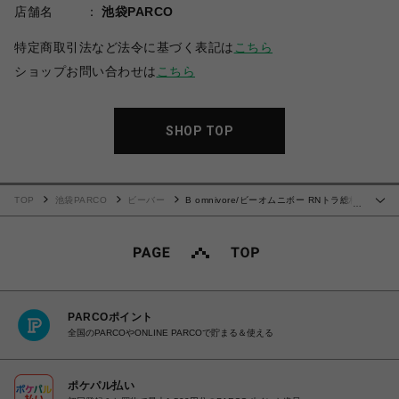
店舗名
池袋PARCO
特定商取引法など法令に基づく表記は
こちら
ショップお問い合わせは
こちら
SHOP TOP
TOP
池袋PARCO
ビーバー
B omnivore/ビーオムニボー RNトラ総柄
…
WJQD クルーネックS/S
PARCOポイント
全国のPARCOやONLINE PARCOで貯まる＆使える
ポケパル払い