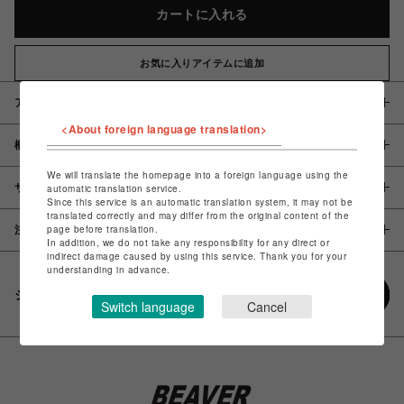
カートに入れる
お気に入りアイテムに追加
アイテム説明 / 素材
<About foreign language translation>
概要
We will translate the homepage into a foreign language using the
サイズ
automatic translation service.
Since this service is an automatic translation system, it may not be
translated correctly and may differ from the original content of the
page before translation.
注意事項
In addition, we do not take any responsibility for any direct or
indirect damage caused by using this service. Thank you for your
understanding in advance.
シェアする
Switch language
Cancel