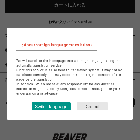
カートに入れる
お気に入りアイテムに追加
アイテム説明 / 素材
<About foreign language translation>
概要
We will translate the homepage into a foreign language using the
サイズ
automatic translation service.
Since this service is an automatic translation system, it may not be
translated correctly and may differ from the original content of the
page before translation.
注意事項
In addition, we do not take any responsibility for any direct or
indirect damage caused by using this service. Thank you for your
understanding in advance.
シェアする
Switch language
Cancel