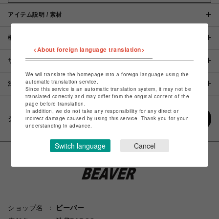
アイテム説明 / 素材
概要
<About foreign language translation>
サイズ
We will translate the homepage into a foreign language using the
automatic translation service.
注意事項
Since this service is an automatic translation system, it may not be
translated correctly and may differ from the original content of the
page before translation.
In addition, we do not take any responsibility for any direct or
シェアする
indirect damage caused by using this service. Thank you for your
understanding in advance.
Switch language
Cancel
ショップ名
ビーバー