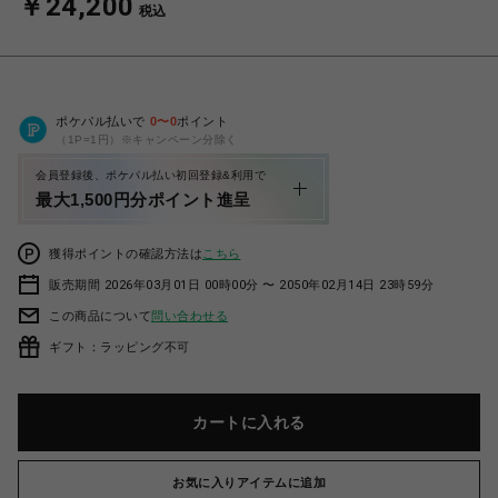
￥24,200
税込
ポケパル払いで
0
〜
0
ポイント
（1P=1円）※キャンペーン分除く
会員登録後、ポケパル払い初回登録&利用で
最大1,500円分ポイント進呈
獲得ポイントの確認方法は
こちら
販売期間 2026年03月01日 00時00分 〜 2050年02月14日 23時59分
この商品について
問い合わせる
ギフト：ラッピング不可
カートに入れる
お気に入りアイテムに追加