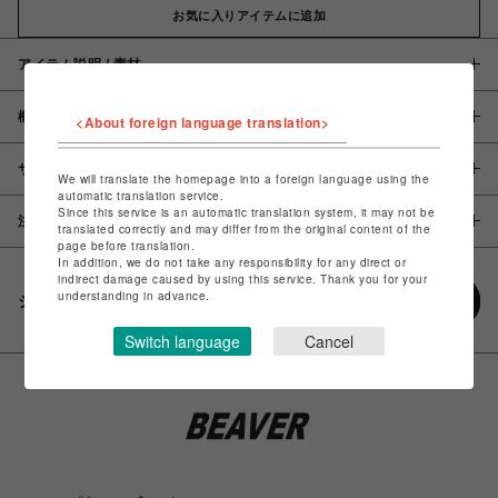
お気に入りアイテムに追加
アイテム説明 / 素材
概要
<About foreign language translation>
サイズ
We will translate the homepage into a foreign language using the
automatic translation service.
Since this service is an automatic translation system, it may not be
注意事項
translated correctly and may differ from the original content of the
page before translation.
In addition, we do not take any responsibility for any direct or
indirect damage caused by using this service. Thank you for your
understanding in advance.
シェアする
Switch language
Cancel