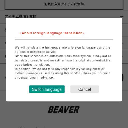
お気に入りアイテムに追加
アイテム説明 / 素材
概要
<About foreign language translation>
サイズ
We will translate the homepage into a foreign language using the
automatic translation service.
Since this service is an automatic translation system, it may not be
注意事項
translated correctly and may differ from the original content of the
page before translation.
In addition, we do not take any responsibility for any direct or
indirect damage caused by using this service. Thank you for your
シェアする
understanding in advance.
Switch language
Cancel