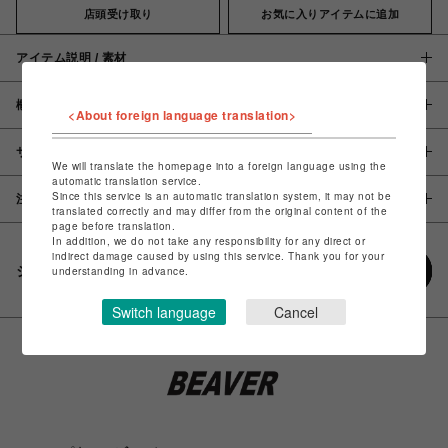
店頭受け取り
お気に入りアイテムに追加
アイテム説明 / 素材
概要
<About foreign language translation>
サイズ
We will translate the homepage into a foreign language using the
automatic translation service.
Since this service is an automatic translation system, it may not be
注意事項
translated correctly and may differ from the original content of the
page before translation.
In addition, we do not take any responsibility for any direct or
indirect damage caused by using this service. Thank you for your
シェアする
understanding in advance.
Switch language
Cancel