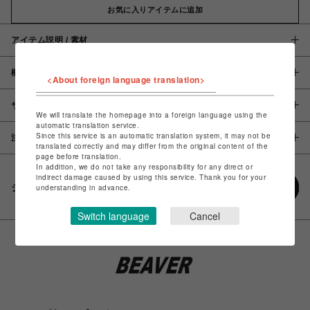
お気に入りアイテムに追加
アイテム説明 / 素材
概要
<About foreign language translation>
サイズ
We will translate the homepage into a foreign language using the
automatic translation service.
Since this service is an automatic translation system, it may not be
注意事項
translated correctly and may differ from the original content of the
page before translation.
In addition, we do not take any responsibility for any direct or
indirect damage caused by using this service. Thank you for your
シェアする
understanding in advance.
Switch language
Cancel