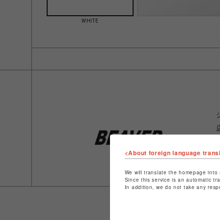
WHITE
<About foreign language trans
We will translate the homepage into 
Since this service is an automatic tr
In addition, we do not take any resp