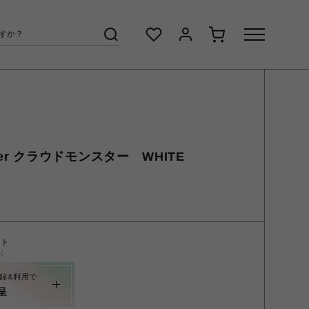
ster クラウドモンスター WHITE
ント
く
録&利用で
呈