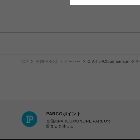
TOP
池袋PARCO
ビーバー
On/オン/Cloudmonster
PARCOポイント
全国のPARCOやONLINE PARCOで
貯まる＆使える