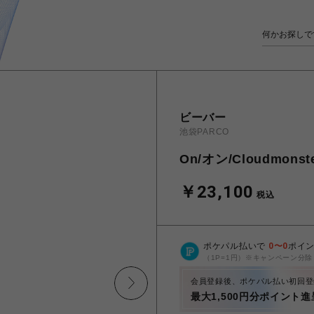
ビーバー
池袋PARCO
On/オン/Cloudmon
￥23,100
税込
ポケパル払いで
0
〜
0
ポイ
（1P=1円）※キャンペーン分除
会員登録後、ポケパル払い初回登
最大1,500円分ポイント進