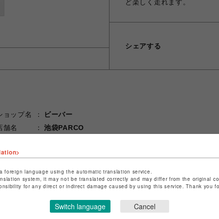
ど楽しく走れます。
シェアする
ショップ名
ビーバー
店舗名
池袋PARCO
特定商取引法など法令に基づく表記は
こちら
lation>
ショップお問い合わせは
こちら
a foreign language using the automatic translation service.
anslation system, it may not be translated correctly and may differ from the original c
onsibility for any direct or indirect damage caused by using this service. Thank you 
Switch language
Cancel