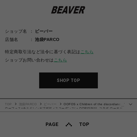
ショップ名
ビーバー
店舗名
池袋PARCO
特定商取引法など法令に基づく表記は
こちら
ショップお問い合わせは
こちら
SHOP TOP
TOP
池袋PARCO
ビーバー
OOFOS x Children of the discordance /
…
ウーフォス×チルドレンオブザディスコーダンス/ x OORIGINAL コラボ ウーオリ
ジナル サンダル