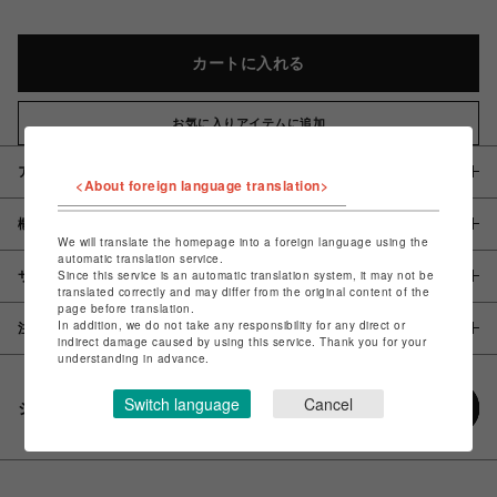
カートに入れる
お気に入りアイテムに追加
アイテム説明 / 素材
<About foreign language translation>
概要
We will translate the homepage into a foreign language using the
automatic translation service.
Since this service is an automatic translation system, it may not be
サイズ
translated correctly and may differ from the original content of the
page before translation.
In addition, we do not take any responsibility for any direct or
注意事項
indirect damage caused by using this service. Thank you for your
understanding in advance.
Switch language
Cancel
シェアする