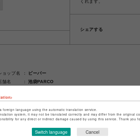
くれます。
シェアする
ショップ名
ビーバー
店舗名
池袋PARCO
特定商取引法など法令に基づく表記は
こちら
lation>
ショップお問い合わせは
こちら
a foreign language using the automatic translation service.
anslation system, it may not be translated correctly and may differ from the original c
onsibility for any direct or indirect damage caused by using this service. Thank you 
Switch language
Cancel