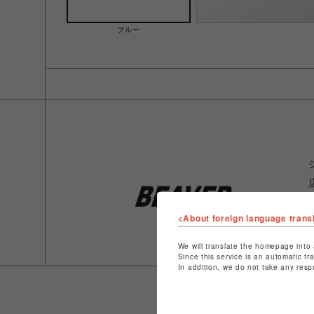
ブルー
<About foreign language trans
We will translate the homepage into 
Since this service is an automatic tr
In addition, we do not take any resp