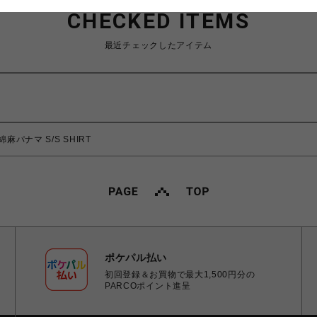
CHECKED ITEMS
最近チェックしたアイテム
綿麻パナマ S/S SHIRT
ポケパル払い
初回登録＆お買物で最大1,500円分の
PARCOポイント進呈