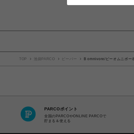
TOP
池袋PARCO
ビーバー
B omnivore/ビーオムニボー/
PARCOポイント
全国のPARCOやONLINE PARCOで
貯まる＆使える