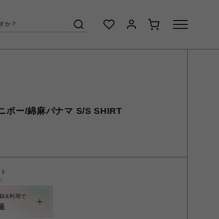
ムニボー/綿麻パナマ S/S SHIRT
ント
く
録&利用で
呈