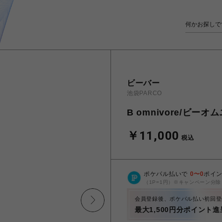
ビーバー
池袋PARCO
B omnivore/ビーオ
￥11,000
税込
ポケパル払いで
0
〜
0
ポイ
（1P=1円）※キャンペーン分除
会員登録後、ポケパル払い初回登
最大1,500円分ポイント進