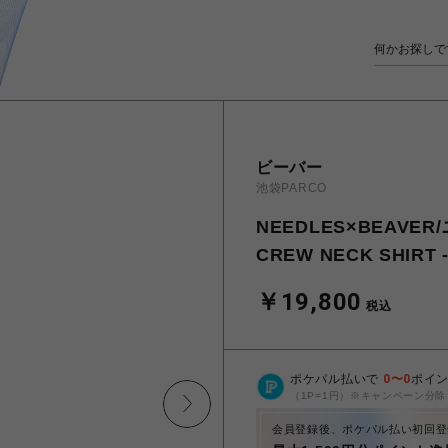
ビーバー
池袋PARCO
NEEDLES×BEAVE
CREW NECK SHIRT -
￥19,800
税込
ポケパル払いで
0
〜
0
ポイ
（1P=1円）※キャンペーン分除
会員登録後、ポケパル払い初回登