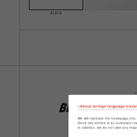
BLACK
<About foreign language trans
We will translate the homepage into 
Since this service is an automatic tr
In addition, we do not take any resp