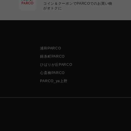
コイン＆クーポンでPARCOでのお買い物
がオトクに
浦和PARCO
錦糸町PARCO
ひばりが丘PARCO
心斎橋PARCO
PARCO_ya上野