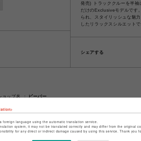
発売) トラッククルーを半袖
だけのExclusiveモデ
られ、スタイリッシュな魅力
したリラックスシルエットで
シェアする
ショップ名
ビーバー
店舗名
池袋PARCO
lation>
特定商取引法など法令に基づく表記は
こちら
a foreign language using the automatic translation service.
ショップお問い合わせは
こちら
anslation system, it may not be translated correctly and may differ from the original c
onsibility for any direct or indirect damage caused by using this service. Thank you 