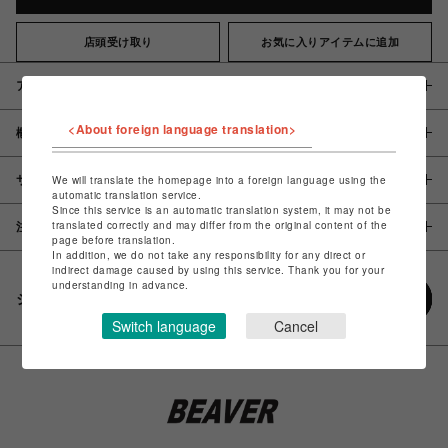
店頭受け取り
お気に入りアイテムに追加
アイテム説明 / 素材
<About foreign language translation>
概要
サイズ
We will translate the homepage into a foreign language using the
automatic translation service.
Since this service is an automatic translation system, it may not be
translated correctly and may differ from the original content of the
注意事項
page before translation.
In addition, we do not take any responsibility for any direct or
indirect damage caused by using this service. Thank you for your
understanding in advance.
シェアする
Switch language
Cancel