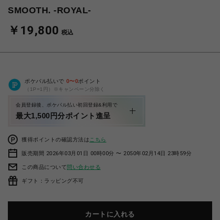
SMOOTH. -ROYAL-
￥19,800
税込
ポケパル払いで
0
〜
0
ポイント
（1P=1円）※キャンペーン分除く
会員登録後、ポケパル払い初回登録&利用で
最大1,500円分ポイント進呈
獲得ポイントの確認方法は
こちら
販売期間 2026年03月01日 00時00分 〜 2050年02月14日 23時59分
この商品について
問い合わせる
ギフト：ラッピング不可
カートに入れる