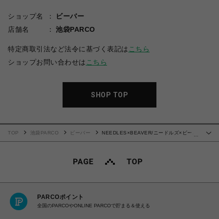
ショップ名
ビーバー
店舗名
池袋PARCO
特定商取引法など法令に基づく表記は
こちら
ショップお問い合わせは
こちら
SHOP TOP
TOP
池袋PARCO
ビーバー
NEEDLES×BEAVER/ニードルズ×ビーバ
…
ー/別注TRACK S/S CREW NECK SHIRT - POLY SMOOTH. -ROYAL-
PARCOポイント
全国のPARCOやONLINE PARCOで貯まる＆使える