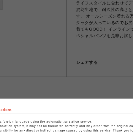
ライフスタイルに合わせてデ
混紡生地で、耐久性の高さと
す。 オールシーズン着れる
タックが入っているのでお尻
着てもGOOD！ インライン
ペシャルパンツを是非お試し
シェアする
ショップ名
ビーバー
lation>
店舗名
池袋PARCO
a foreign language using the automatic translation service.
特定商取引法など法令に基づく表記は
こちら
anslation system, it may not be translated correctly and may differ from the original c
onsibility for any direct or indirect damage caused by using this service. Thank you 
ショップお問い合わせは
こちら