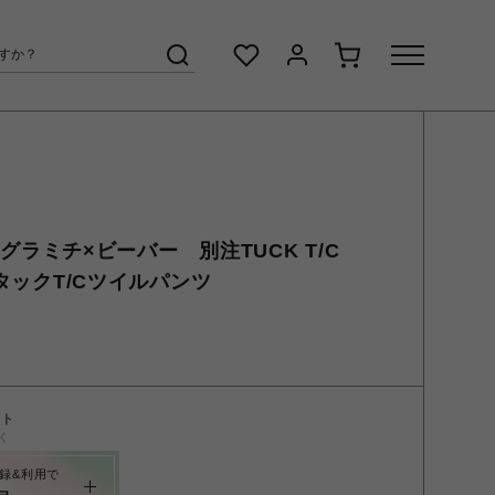
ER/グラミチ×ビーバー 別注TUCK T/C
注タックT/Cツイルパンツ
ント
く
録&利用で