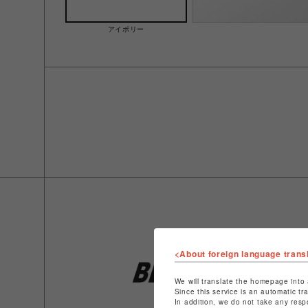
アイボリー
<About foreign language trans
We will translate the homepage into 
Since this service is an automatic tr
In addition, we do not take any resp