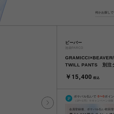
ビーバー
池袋PARCO
GRAMICCI×BEAV
TWILL PANTS 別
￥15,400
税込
ポケパル払いで
0
〜
0
ポイ
（1P=1円）※キャンペーン分除
会員登録後、ポケパル払い初回登