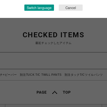
Switch language
Cancel
CHECKED ITEMS
最近チェックしたアイテム
ラミチ×ビーバー 別注TUCK T/C TWILL PANTS 別注タックT/Cツイルパンツ