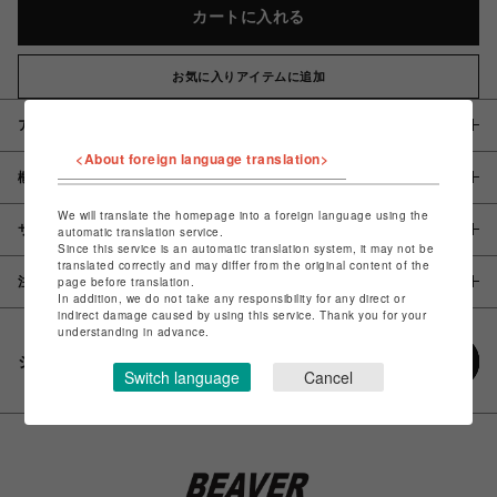
カートに入れる
お気に入りアイテムに追加
アイテム説明 / 素材
<About foreign language translation>
概要
We will translate the homepage into a foreign language using the
サイズ
automatic translation service.
Since this service is an automatic translation system, it may not be
translated correctly and may differ from the original content of the
page before translation.
注意事項
In addition, we do not take any responsibility for any direct or
indirect damage caused by using this service. Thank you for your
understanding in advance.
シェアする
Switch language
Cancel