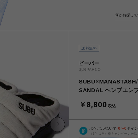
ビーバー
池袋PARCO
SUBU×MANASTAS
SANDAL ヘンプエ
￥8,800
税込
ポケパル払いで
0
〜
0
ポイ
（1P=1円）※キャンペーン分除