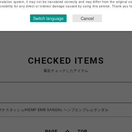
anslation system, it may not be translated correctly and may differ from the original c
onsibility for any direct or indirect damage caused by using this service. Thank you 
特定商取引法など法令に基づく表記は
こちら
ショップお問い合わせは
こちら
Switch language
Cancel
CHECKED ITEMS
最近チェックしたアイテム
ブ×マナスタッシュ/HEMP EMB SANDAL ヘンプエンブレムサンダル