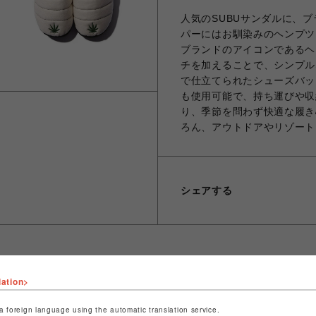
人気のSUBUサンダルに、
パーにはお馴染みのヘンプツイル
ブランドのアイコンであるヘ
チを加えることで、シンプル
で仕立てられたシューズバッ
も使用可能で、持ち運びや収
り、季節を問わず快適な履き
ろん、アウトドアやリゾート
シェアする
lation>
ショップ名
ビーバー
店舗名
池袋PARCO
a foreign language using the automatic translation service.