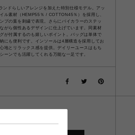
ブランドらしいアレンジを加えた特別仕様モデル。アッ
素材（HEMP55％ / COTTON45％）を採用し、
ンプの葉を刺繍で表現。さらにバイカラーのステッ
ながら個性あるデザインに仕上げています。同素材
グが付属するのも嬉しいポイント。バッグは単体で
納にも便利です。インソールは4層構造を採用してお
心地とリラックス感を提供。デイリーユースはもち
シーンでも活躍してくれる万能な一足です。