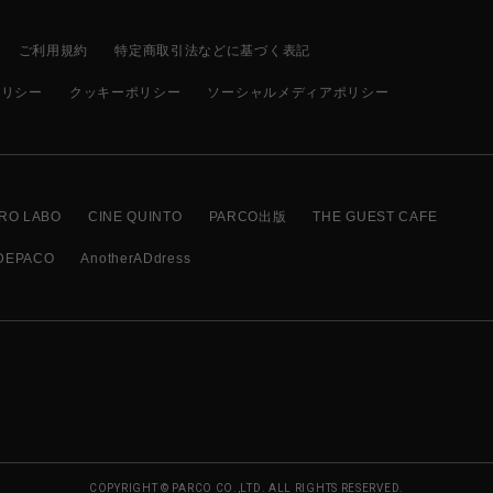
ご利用規約
特定商取引法などに基づく表記
ポリシー
クッキーポリシー
ソーシャルメディアポリシー
RO LABO
CINE QUINTO
PARCO出版
THE GUEST CAFE
DEPACO
AnotherADdress
COPYRIGHT © PARCO CO.,LTD. ALL RIGHTS RESERVED.