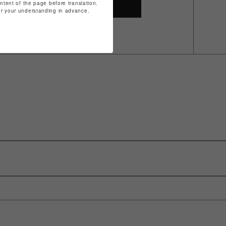
ontent of the page before translation.
SHOP TOP
for your understanding in advance.