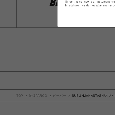
Since this service is an automatic tr
In addition, we do not take any resp
TOP
池袋PARCO
ビーバー
SUBU×MANASTASH/ス