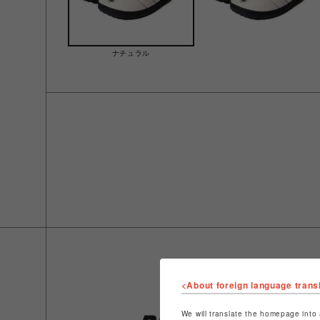
ナチュラル
<About foreign language trans
We will translate the homepage into 