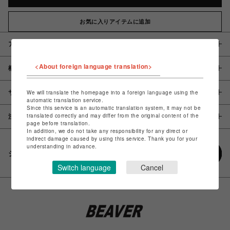
お気に入りアイテムに追加
アイテム説明 / 素材
<About foreign language translation>
概要
サイズ
We will translate the homepage into a foreign language using the
automatic translation service.
Since this service is an automatic translation system, it may not be
translated correctly and may differ from the original content of the
注意事項
page before translation.
In addition, we do not take any responsibility for any direct or
indirect damage caused by using this service. Thank you for your
understanding in advance.
シェアする
Switch language
Cancel