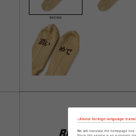
BROWN
<About foreign language trans
We will translate the homepage into 
Since this service is an automatic tr