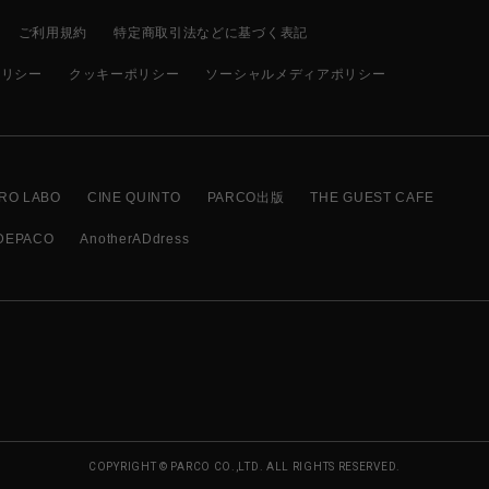
ご利用規約
特定商取引法などに基づく表記
ポリシー
クッキーポリシー
ソーシャルメディアポリシー
RO LABO
CINE QUINTO
PARCO出版
THE GUEST CAFE
DEPACO
AnotherADdress
COPYRIGHT © PARCO CO.,LTD. ALL RIGHTS RESERVED.