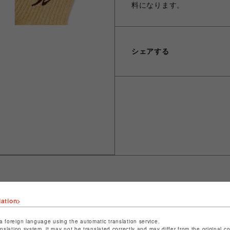
料になります。
シェアする
lation>
ショップ名
ビーバー
店舗名
池袋PARCO
a foreign language using the automatic translation service.
anslation system, it may not be translated correctly and may differ from the original c