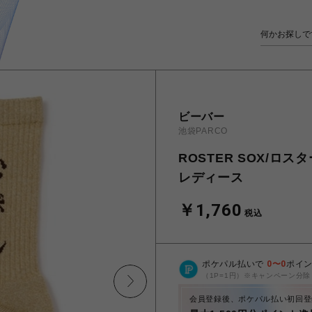
ビーバー
池袋PARCO
ROSTER SOX/ロスタ
レディース
￥1,760
税込
ポケパル払いで
0
〜
0
ポイ
（1P=1円）※キャンペーン分除
会員登録後、ポケパル払い初回登