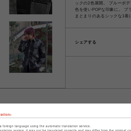
ックの2色展開。 ブルーボ
色を使いPOPな印象に。 
まとまりのあるシックな1着
シェアする
lation>
ショップ名
ビーバー
店舗名
池袋PARCO
a foreign language using the automatic translation service.
anslation system, it may not be translated correctly and may differ from the original c