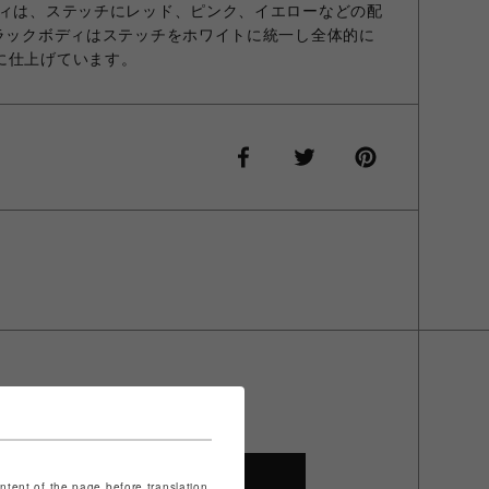
ディは、ステッチにレッド、ピンク、イエローなどの配
ブラックボディはステッチをホワイトに統一し全体的に
に仕上げています。
SHOP TOP
ontent of the page before translation.