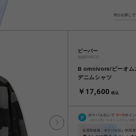
ビーバー
池袋PARCO
B omnivore/ビーオム
デニムシャツ
￥17,600
税込
ポケパル払いで
0
〜
0
ポイ
（1P=1円）※キャンペーン分除
会員登録後、ポケパル払い初回登