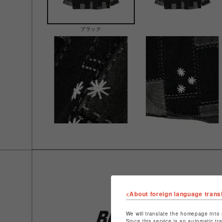
ブラック
<About foreign language trans
We will translate the homepage into 
Since this service is an automatic tr