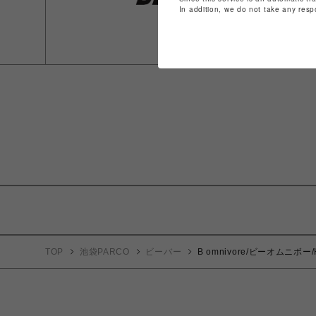
In addition, we do not take any resp
TOP
池袋PARCO
ビーバー
B omnivore/ビーオムニボー/