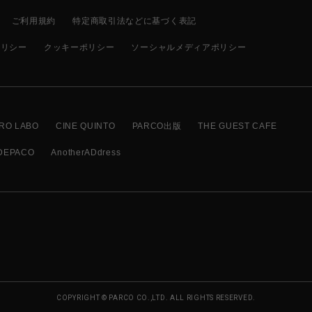
ご利用規約
特定商取引法などに基づく表記
ポリシー
クッキーポリシー
ソーシャルメディアポリシー
RO LABO
CINE QUINTO
PARCO出版
THE GUEST CAFE
DEPACO
AnotherADdress
COPYRIGHT © PARCO CO.,LTD. ALL RIGHTS RESERVED.