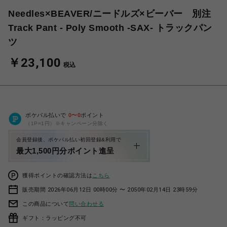
Needles×BEAVER/ニードルズ×ビーバー 別注
Track Pant - Poly Smooth -SAX- トラックパン
ツ
￥23,100
税込
ポケパル払いで
0
〜
0
ポイント
（1P=1円）※キャンペーン分除く
会員登録後、ポケパル払い初回登録&利用で
最大1,500円分ポイント進呈
獲得ポイントの確認方法は
こちら
販売期間 2026年06月12日 00時00分 〜 2050年02月14日 23時59分
この商品について
問い合わせる
ギフト：ラッピング不可