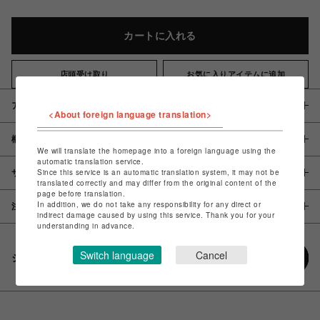
カートに入れる
店頭受け取り
お気に入りアイテムに追加
アイテム説明 / 素材
<About foreign language translation>
概要
We will translate the homepage into a foreign language using the
automatic translation service.
Since this service is an automatic translation system, it may not be
サイズ
translated correctly and may differ from the original content of the
page before translation.
In addition, we do not take any responsibility for any direct or
注意事項
indirect damage caused by using this service. Thank you for your
understanding in advance.
Switch language
Cancel
シェアする