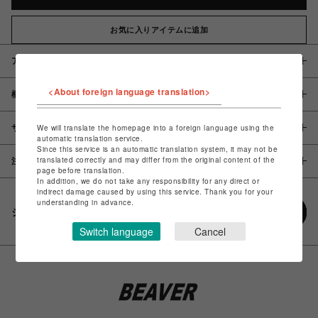
お気に入りアイテムに追加
アイテム説明 / 素材
<About foreign language translation>
概要
サイズ
We will translate the homepage into a foreign language using the
automatic translation service.
Since this service is an automatic translation system, it may not be
translated correctly and may differ from the original content of the
注意事項
page before translation.
In addition, we do not take any responsibility for any direct or
indirect damage caused by using this service. Thank you for your
understanding in advance.
シェアする
Switch language
Cancel