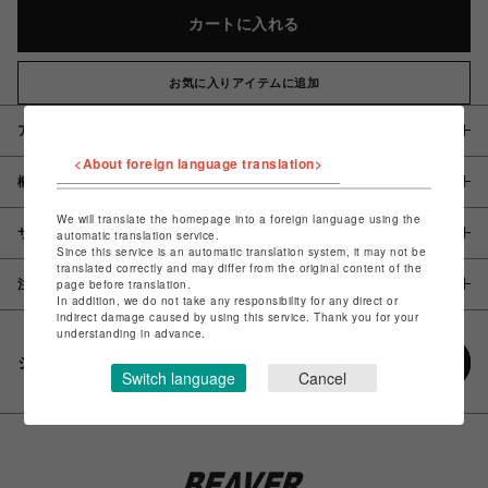
カートに入れる
お気に入りアイテムに追加
アイテム説明 / 素材
<About foreign language translation>
概要
We will translate the homepage into a foreign language using the
サイズ
automatic translation service.
Since this service is an automatic translation system, it may not be
translated correctly and may differ from the original content of the
page before translation.
注意事項
In addition, we do not take any responsibility for any direct or
indirect damage caused by using this service. Thank you for your
understanding in advance.
シェアする
Switch language
Cancel