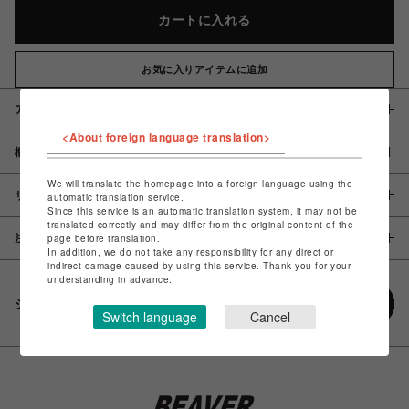
カートに入れる
お気に入りアイテムに追加
アイテム説明 / 素材
<About foreign language translation>
概要
We will translate the homepage into a foreign language using the
サイズ
automatic translation service.
Since this service is an automatic translation system, it may not be
translated correctly and may differ from the original content of the
page before translation.
注意事項
In addition, we do not take any responsibility for any direct or
indirect damage caused by using this service. Thank you for your
understanding in advance.
シェアする
Switch language
Cancel