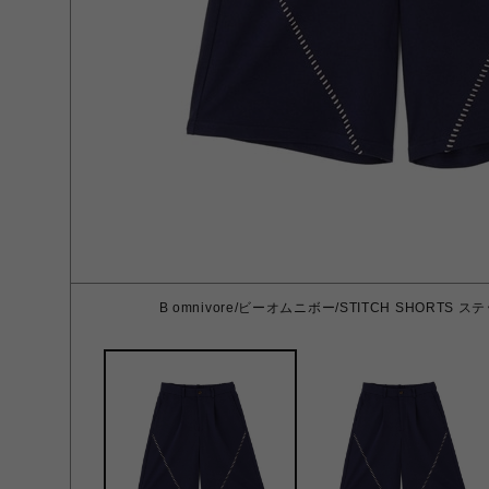
B omnivore/ビーオムニボー/STITCH SHORTS