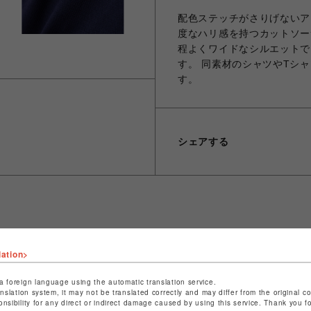
配色ステッチがさりげないア
度なハリ感を持つカットソー
程よくワイドなシルエットで
す。 同素材のシャツやTシ
す。
シェアする
ショップ名
ビーバー
lation>
店舗名
池袋PARCO
a foreign language using the automatic translation service.
特定商取引法など法令に基づく表記は
こちら
anslation system, it may not be translated correctly and may differ from the original c
onsibility for any direct or indirect damage caused by using this service. Thank you 
ショップお問い合わせは
こちら