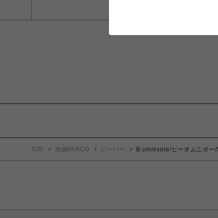
TOP
池袋PARCO
ビーバー
B omnivore/ビーオムニボー