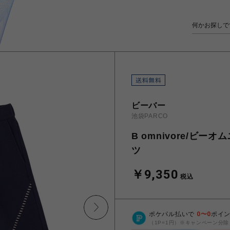
ビーバー
池袋PARCO
B omnivore/ビーオ
ツ
￥9,350
税込
ポケパル払いで
0
〜
0
ポイ
（1P=1円）※キャンペーン分除