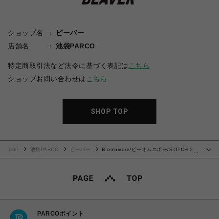
ショップ名
ビーバー
店舗名
池袋PARCO
特定商取引法など法令に基づく表記は
こちら
ショップお問い合わせは
こちら
SHOP TOP
TOP
池袋PARCO
ビーバー
B omnivore/ビーオムニボー/STITCH S/S
…
SHIRT ステッチシャツ
PARCOポイント