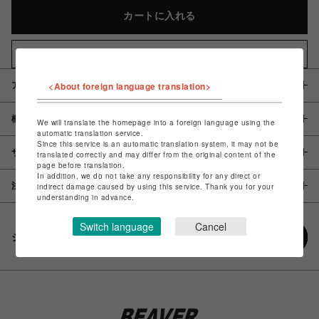
カートに入れる
お気に入りアイテムに追加
<About foreign language translation>
アイテム説明 / 素材
概要
We will translate the homepage into a foreign language using the
automatic translation service.
Since this service is an automatic translation system, it may not be
サイズ
translated correctly and may differ from the original content of the
page before translation.
In addition, we do not take any responsibility for any direct or
注意事項
indirect damage caused by using this service. Thank you for your
understanding in advance.
Switch language
Cancel
シェアする