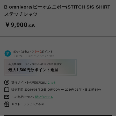
B omnivore/ビーオムニボー/STITCH S/S SHIRT
ステッチシャツ
￥9,900
税込
ポケパル払いで
0
〜
0
ポイント
（1P=1円）※キャンペーン分除く
会員登録後、ポケパル払い初回登録&利用で
最大1,500円分ポイント進呈
獲得ポイントの確認方法は
こちら
販売期間 2026年05月08日 00時00分 〜 2050年02月14日 23時59分
この商品について
問い合わせる
ギフト：ラッピング不可