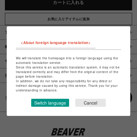
カートに入れる
お気に入りアイテムに追加
アイテム説明 / 素材
<About foreign language translation>
概要
We will translate the homepage into a foreign language using the
サイズ
automatic translation service.
Since this service is an automatic translation system, it may not be
translated correctly and may differ from the original content of the
注意事項
page before translation.
In addition, we do not take any responsibility for any direct or
indirect damage caused by using this service. Thank you for your
understanding in advance.
シェアする
Switch language
Cancel