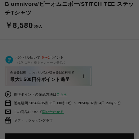
B omnivore/ビーオムニボー/STITCH TEE ステッ
チTシャツ
￥8,580
税込
ポケパル払いで
0
〜
0
ポイント
（1P=1円）※キャンペーン分除く
会員登録後、ポケパル払い初回登録&利用で
最大1,500円分ポイント進呈
獲得ポイントの確認方法は
こちら
販売期間 2026年05月08日 00時00分 〜 2050年02月14日 23時59分
この商品について
問い合わせる
ギフト：ラッピング不可