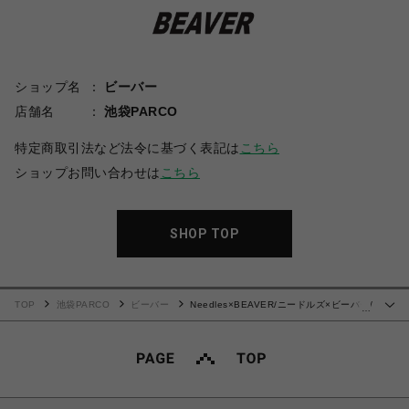
ショップ名
ビーバー
店舗名
池袋PARCO
特定商取引法など法令に基づく表記は
こちら
ショップお問い合わせは
こちら
SHOP TOP
TOP
池袋PARCO
ビーバー
Needles×BEAVER/ニードルズ×ビーバー/
…
別注Track S/S Crew Neck Shirt-Poly Smooth 26SSモデル