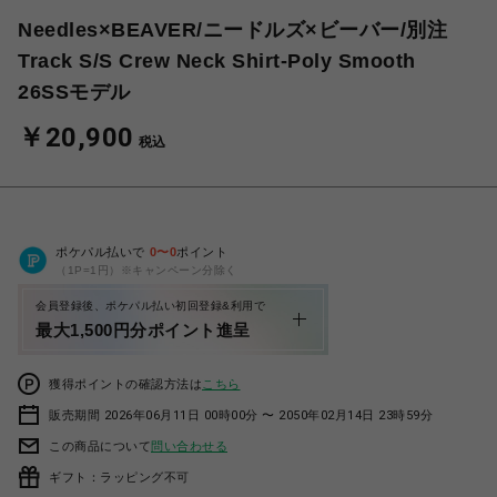
Needles×BEAVER/ニードルズ×ビーバー/別注
Track S/S Crew Neck Shirt-Poly Smooth
26SSモデル
￥20,900
税込
ポケパル払いで
0
〜
0
ポイント
（1P=1円）※キャンペーン分除く
会員登録後、ポケパル払い初回登録&利用で
最大1,500円分ポイント進呈
獲得ポイントの確認方法は
こちら
販売期間 2026年06月11日 00時00分 〜 2050年02月14日 23時59分
この商品について
問い合わせる
ギフト：ラッピング不可