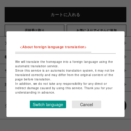
カートに入れる
店頭受け取り
お気に入りアイテムに追加
アイテム説明 / 素材
<About foreign language translation>
概要
We will translate the homepage into a foreign language using the
automatic translation service.
Since this service is an automatic translation system, it may not be
サイズ
translated correctly and may differ from the original content of the
page before translation.
In addition, we do not take any responsibility for any direct or
注意事項
indirect damage caused by using this service. Thank you for your
understanding in advance.
Switch language
Cancel
シェアする