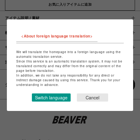
お気に入りアイテムに追加
アイテム説明 / 素材
概要
<About foreign language translation>
サイズ
We will translate the homepage into a foreign language using the
automatic translation service.
Since this service is an automatic translation system, it may not be
注意事項
translated correctly and may differ from the original content of the
page before translation.
In addition, we do not take any responsibility for any direct or
indirect damage caused by using this service. Thank you for your
シェアする
understanding in advance.
Switch language
Cancel