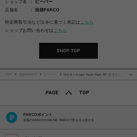
ショップ名
ビーバー
店舗名
池袋PARCO
特定商取引法など法令に基づく表記は
こちら
ショップお問い合わせは
こちら
SHOP TOP
TOP
池袋PARCO
ビーバー
On/オン/Logo Sock High 3P ロゴソック
…
ス ハイ 3パック
PARCOポイント
全国のPARCOやONLINE PARCOで貯まる＆使える